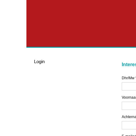
Login
Intere
Dhr/Mw
Voorna
Achtern