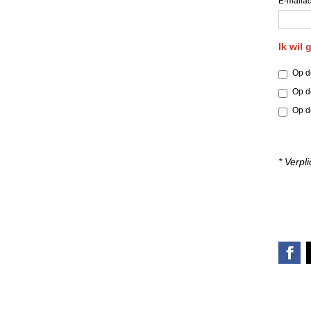
E-maila
Ik wil 
Op d
Op d
Op d
* Verpli