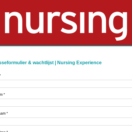
sseformulier & wachtlijst | Nursing Experience
*
am
*
aam
*